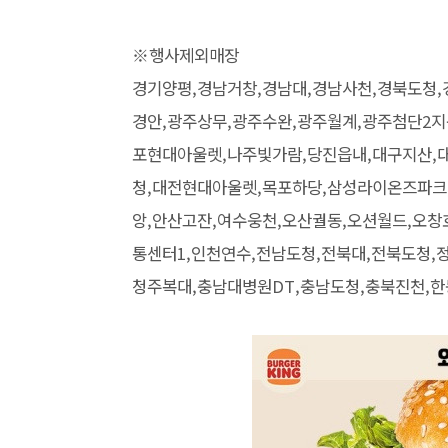
※행사제외매장
경기양평,경남거창,경남대,경남사천,경북도청,
경안,광주상무,광주수완,광주월계,광주첨단2지
포현대아울렛,나주빛가람,당진읍내,대구지산,
청,대전현대아울렛,목포하당,삼성라이온즈파크
앙,안산고잔,여수웅천,오산궐동,오션월드,오창
통센터1,인천연수,전남도청,전북대,전북도청,
청주복대,충남대병원DT,충남도청,충북진천,한