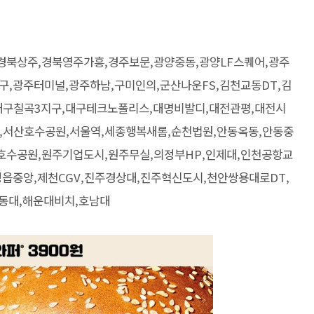
경북상주,경북영주가흥,경주보문,광양중동,광양LF스퀘어,광주
구,광주터미널,광주하남,구미인의,군산나운FS,김천교동DT,김
대구칠곡3지구,대구테크노폴리스,대명비발디,대전관평,대전시
,서산호수공원,서울역,세종행복새롬,순천법원,안동옥동,안동중
호수공원,원주기업도시,원주무실,의정부HP,인제대,인천공항교
정읍중앙,제천CGV,진주경상대,진주혁신도시,천안쌍용대로DT,
동대,해운대비치,호남대