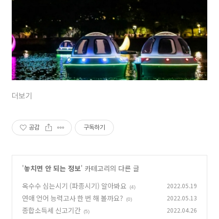
더보기
공감
구독하기
'
놓치면 안 되는 정보
' 카테고리의 다른 글
옥수수 심는시기 (파종시기) 알아봐요
2022.05.19
(4)
연애 언어 능력고사 한 번 해 볼까요?
2022.05.13
(0)
종합소득세 신고기간
2022.04.26
(5)