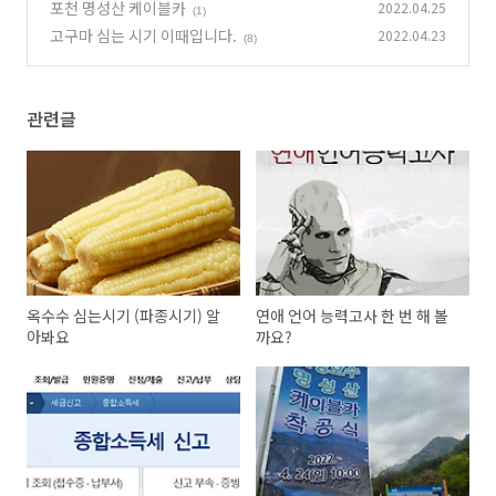
포천 명성산 케이블카
2022.04.25
(1)
고구마 심는 시기 이때입니다.
2022.04.23
(8)
관련글
옥수수 심는시기 (파종시기) 알
연애 언어 능력고사 한 번 해 볼
아봐요
까요?