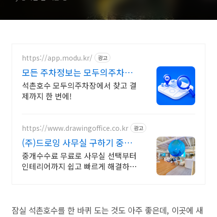
https://app.modu.kr/
광고
모든 주차정보는 모두의주차장
검색부터 결제까지 한번에!
석촌호수 모두의주차장에서 찾고 결
제까지 한 번에!
https://www.drawingoffice.co.kr
광고
(주)드로잉 사무실 구하기 중개
수수료 무료!
중개수수료 무료로 사무실 선택부터
인테리어까지 쉽고 빠르게 해결하기
국내 최대 매물 DB보유, 인테리어
시공,디자인,AS관리팀 자체 운영
잠실 석촌호수를 한 바퀴 도는 것도 아주 좋은데, 이곳에 새